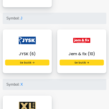
Symbol:
J
JYSK (6)
Jem & fix (10)
Se butik →
Se butik →
Symbol:
X