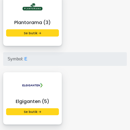
Plantorama (3)
Se butik →
Symbol:
E
Elgiganten (5)
Se butik →