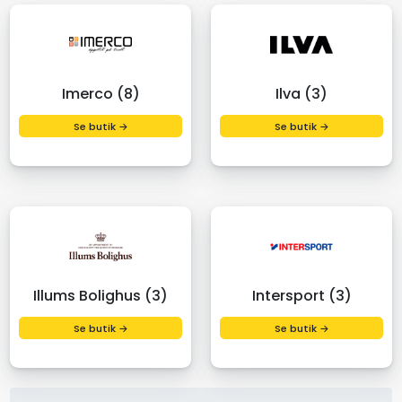
Imerco (8)
Ilva (3)
Se butik →
Se butik →
Illums Bolighus (3)
Intersport (3)
Se butik →
Se butik →