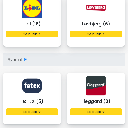
Lidl (16)
Løvbjerg (6)
Se butik →
Se butik →
Symbol:
F
FØTEX (5)
Fleggard (0)
Se butik →
Se butik →