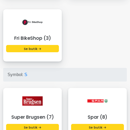
Fri BikeShop (3)
Se butik →
Symbol:
S
Super Brugsen (7)
Spar (8)
Se butik →
Se butik →