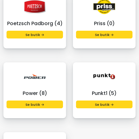
Poetzsch Padborg (4)
Priss (0)
Se butik →
Se butik →
Power (8)
Punkt1 (5)
Se butik →
Se butik →