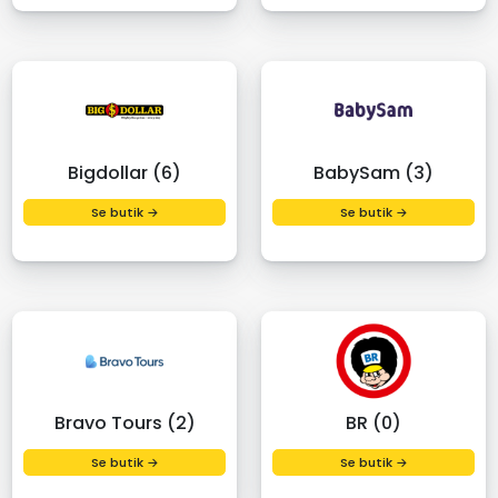
Bigdollar (6)
BabySam (3)
Se butik →
Se butik →
Bravo Tours (2)
BR (0)
Se butik →
Se butik →