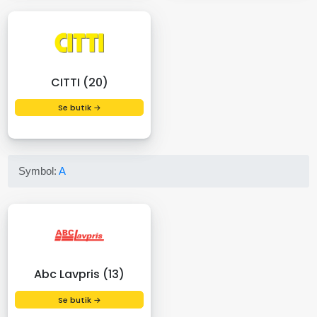
CITTI (20)
Se butik →
Symbol:
A
Abc Lavpris (13)
Se butik →