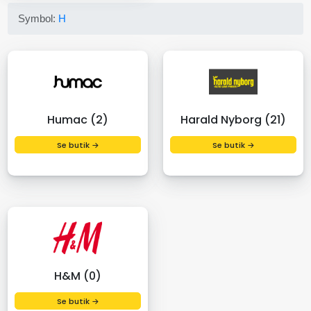
Symbol:
H
Humac (2)
Harald Nyborg (21)
Se butik →
Se butik →
H&M (0)
Se butik →