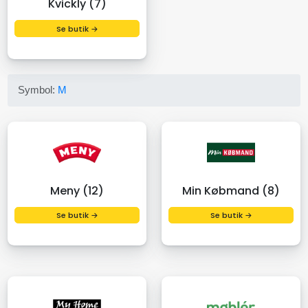
Kvickly (7)
Se butik →
Symbol:
M
Meny (12)
Min Købmand (8)
Se butik →
Se butik →