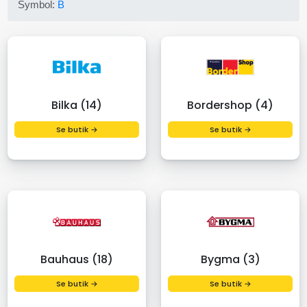
Symbol:
B
Bilka (14)
Bordershop (4)
Se butik →
Se butik →
Bauhaus (18)
Bygma (3)
Se butik →
Se butik →