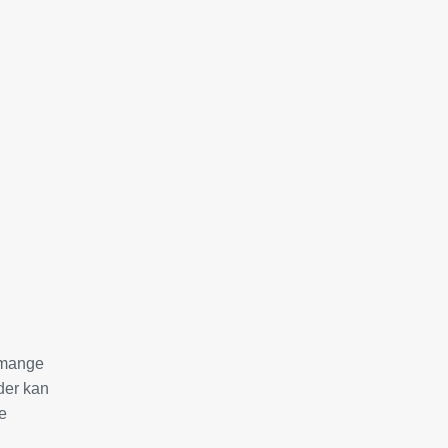
m mange
der kan
ne