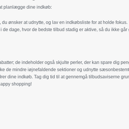
t at planlægge dine indkøb:
 du ønsker at udnytte, og lav en indkøbsliste for at holde fokus.
de dage, hvor de bedste tilbud stadig er aktive, så du ikke går g
rabatter; de indeholder også skjulte perler, der kan spare dig pen
forske de mindre iøjnefaldende sektioner og udnytte sæsonbestem
rer dine indkøb. Tag dig tid til at gennemgå tilbudsaviserne grun
 Happy shopping!