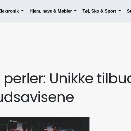
Elektronik
Hjem, have & Møbler
Tøj, Sko & Sport
S
perler: Unikke tilbud
budsavisene