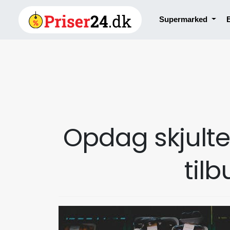
Supermarked
Opdag skjulte 
til