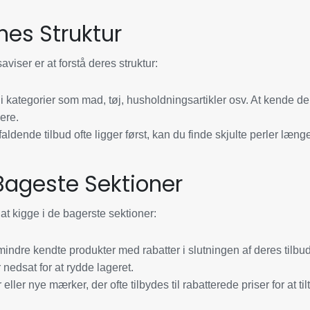
rnes Struktur
dsaviser er at forstå deres struktur:
t i kategorier som mad, tøj, husholdningsartikler osv. At kende d
ere.
dende tilbud ofte ligger først, kan du finde skjulte perler læng
Bageste Sektioner
t kigge i de bagerste sektioner:
indre kendte produkter med rabatter i slutningen af deres tilbu
nedsat for at rydde lageret.
ler nye mærker, der ofte tilbydes til rabatterede priser for at ti