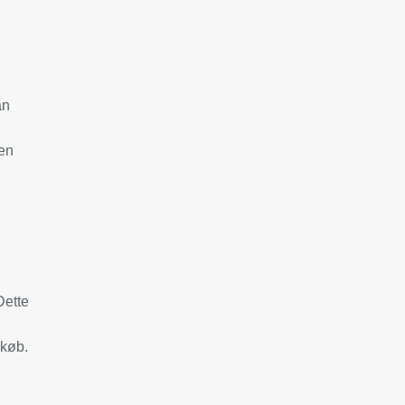
an
 en
Dette
 køb.