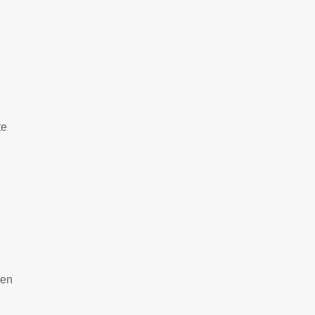
te
 en