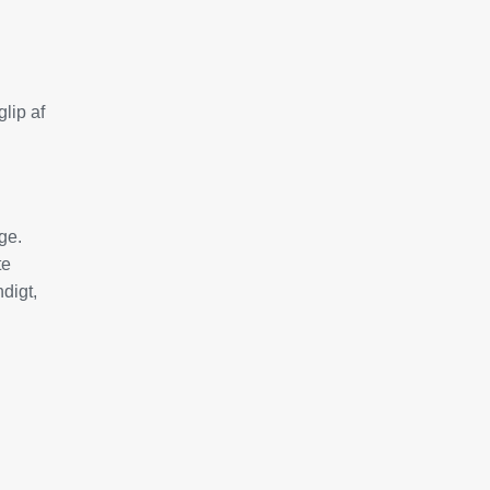
lip af
ge.
te
digt,