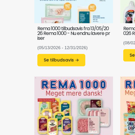
Rema 1000 tilbudsavis fra 13/05/20
Rema 
26 Rema 1000 - Nu endnu lavere pr
026 R
iser
(08/0
(05/13/2026 - 12/31/2026)
Se tilbudsavis →