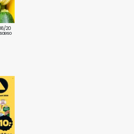
/08/20
 sæso