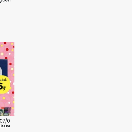
 07/0
dsavi