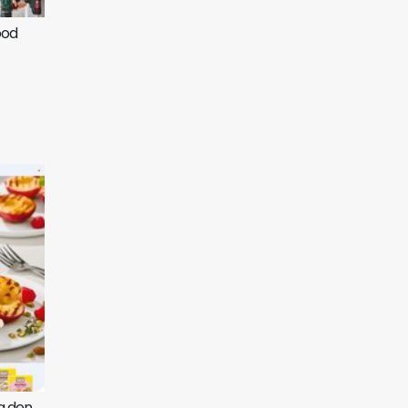
ood
ag den