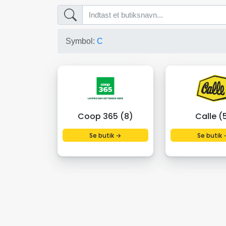
Symbol:
C
Coop 365 (8)
Calle (
Se butik →
Se butik 