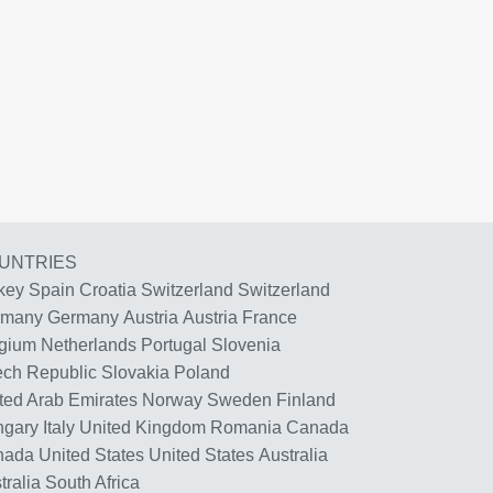
UNTRIES
key
Spain
Croatia
Switzerland
Switzerland
rmany
Germany
Austria
Austria
France
gium
Netherlands
Portugal
Slovenia
ch Republic
Slovakia
Poland
ted Arab Emirates
Norway
Sweden
Finland
ngary
Italy
United Kingdom
Romania
Canada
nada
United States
United States
Australia
tralia
South Africa