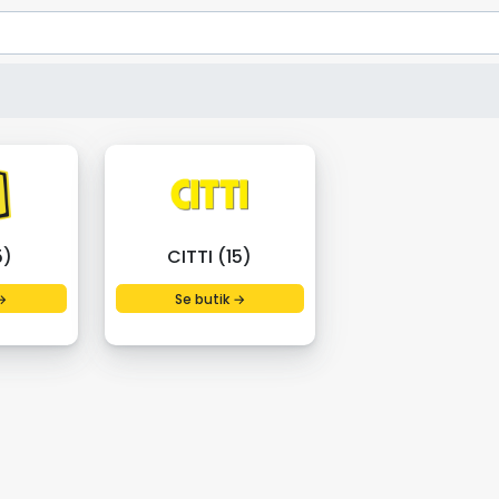
5)
CITTI (15)
→
Se butik →