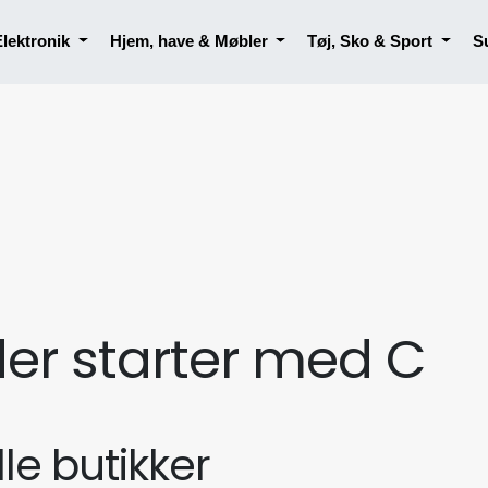
Elektronik
Hjem, have & Møbler
Tøj, Sko & Sport
S
 der starter med C
lle butikker