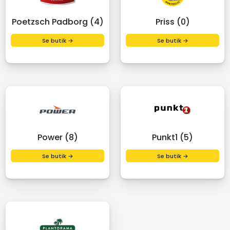
Poetzsch Padborg (4)
Priss (0)
Se butik →
Se butik →
Power (8)
Punkt1 (5)
Se butik →
Se butik →