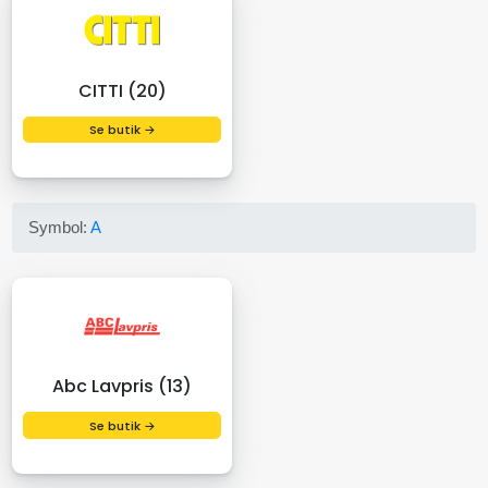
CITTI (20)
Se butik →
Symbol:
A
Abc Lavpris (13)
Se butik →