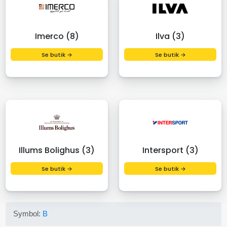
Imerco (8)
Ilva (3)
Se butik →
Se butik →
Illums Bolighus (3)
Intersport (3)
Se butik →
Se butik →
Symbol:
B