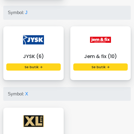
Symbol:
J
JYSK (6)
Jem & fix (10)
Se butik →
Se butik →
Symbol:
X