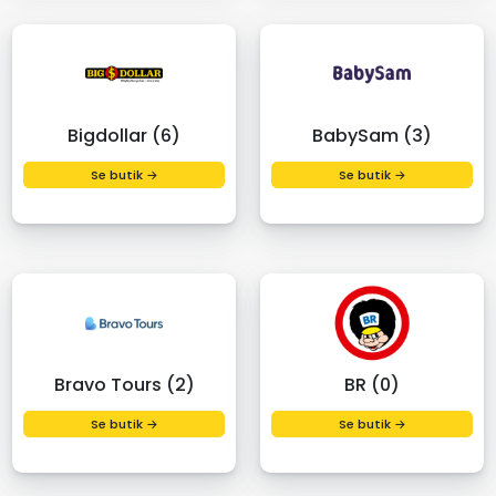
Bigdollar (6)
BabySam (3)
Se butik →
Se butik →
Bravo Tours (2)
BR (0)
Se butik →
Se butik →