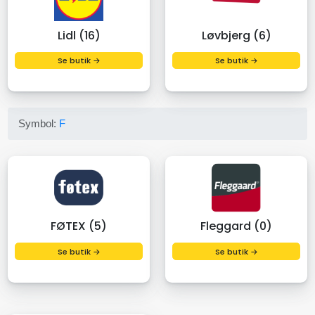
Lidl (16)
Løvbjerg (6)
Se butik →
Se butik →
Symbol:
F
FØTEX (5)
Fleggard (0)
Se butik →
Se butik →