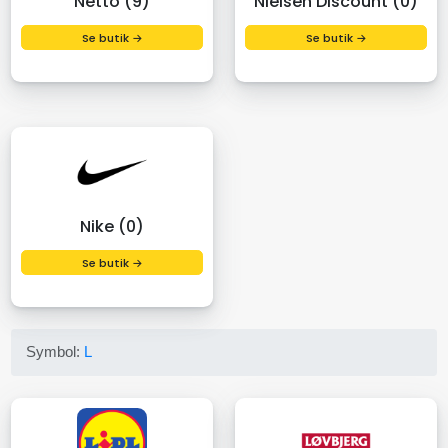
Netto (9)
Nielsen Discount (0)
Se butik →
Se butik →
Nike (0)
Se butik →
Symbol:
L