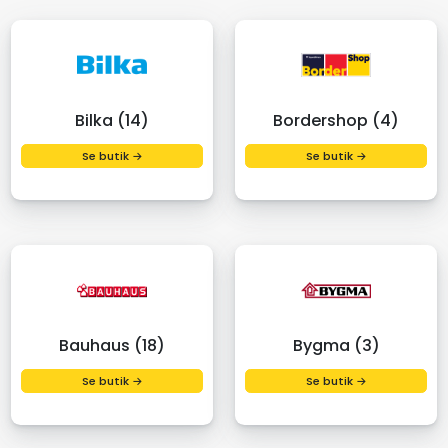
Bilka (14)
Bordershop (4)
Se butik →
Se butik →
Bauhaus (18)
Bygma (3)
Se butik →
Se butik →