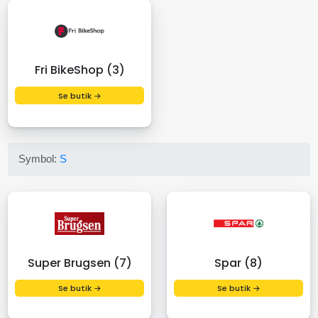
Fri BikeShop (3)
Se butik →
Symbol:
S
Super Brugsen (7)
Spar (8)
Se butik →
Se butik →