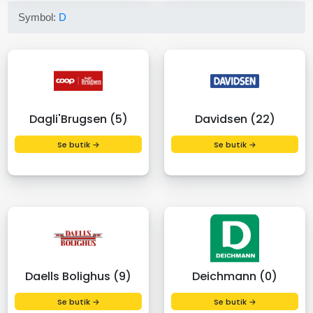
Symbol:
D
Dagli'Brugsen (5)
Davidsen (22)
Se butik →
Se butik →
Daells Bolighus (9)
Deichmann (0)
Se butik →
Se butik →