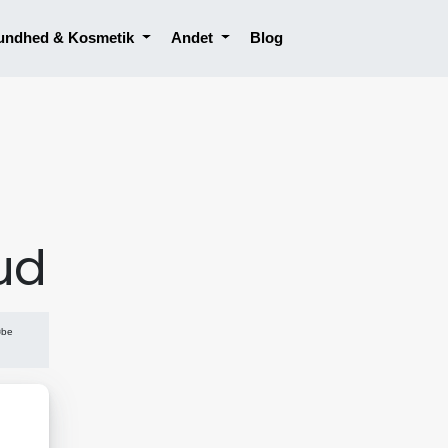
undhed & Kosmetik
Andet
Blog
bud
øbe