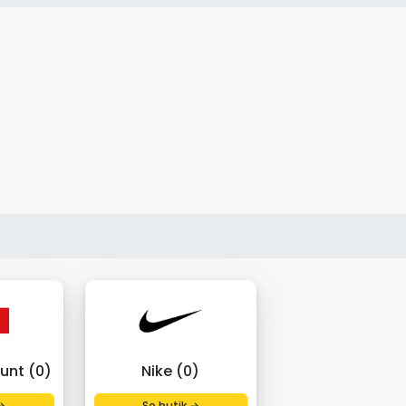
unt (0)
Nike (0)
→
Se butik →