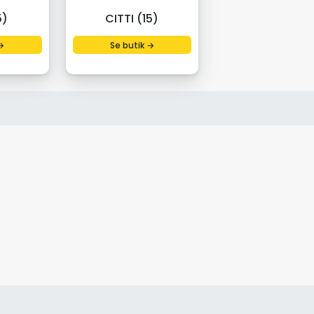
5)
CITTI (15)
→
Se butik →