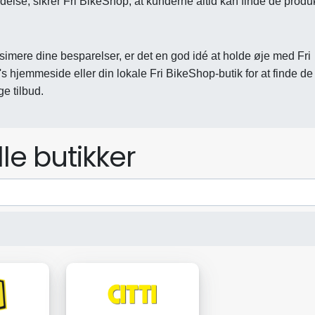
else, sikrer Fri BikeShop, at kunderne altid kan finde de produk
ksimere dine besparelser, er det en god idé at holde øje med Fri
 hjemmeside eller din lokale Fri BikeShop-butik for at finde de
e tilbud.
lle butikker