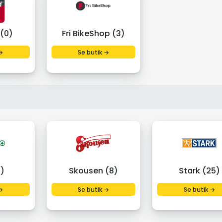
 (0)
Fri BikeShop (3)
→
Se butik →
8)
Skousen (8)
Stark (25)
→
Se butik →
Se butik →