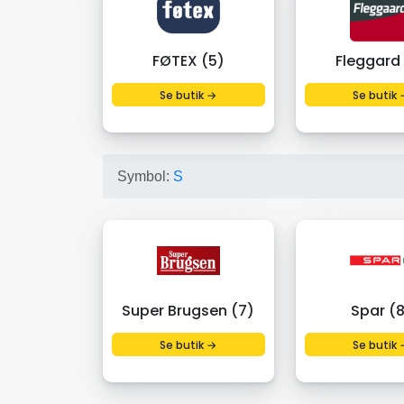
FØTEX (5)
Fleggard
Se butik →
Se butik 
Symbol:
S
Super Brugsen (7)
Spar (
Se butik →
Se butik 