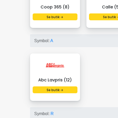
Coop 365 (8)
Calle (
Se butik →
Se butik 
Symbol:
A
Abc Lavpris (12)
Se butik →
Symbol:
R