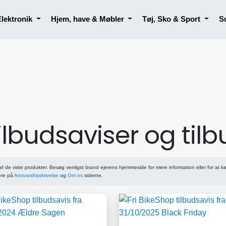
Elektronik
Hjem, have & Møbler
Tøj, Sko & Sport
S
ilbudsaviser og til
af de viste produkter. Besøg venligst brand ejerens hjemmeside for mere information eller for at k
ere på
Ansvarsfraskrivelse
og
Om os
siderne.