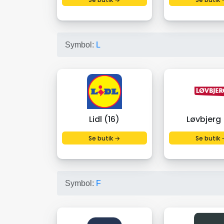
Symbol:
L
Lidl (16)
Løvbjerg 
Se butik →
Se butik 
Symbol:
F