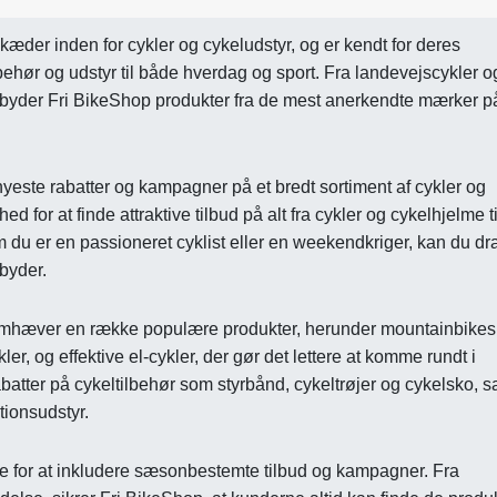
æder inden for cykler og cykeludstyr, og er kendt for deres
lbehør og udstyr til både hverdag og sport. Fra landevejscykler o
tilbyder Fri BikeShop produkter fra de mest anerkendte mærker p
 nyeste rabatter og kampagner på et bredt sortiment af cykler og
 for at finde attraktive tilbud på alt fra cykler og cykelhjelme ti
 du er en passioneret cyklist eller en weekendkriger, kan du dr
lbyder.
remhæver en række populære produkter, herunder mountainbikes
, og effektive el-cykler, der gør det lettere at komme rundt i
atter på cykeltilbehør som styrbånd, cykeltrøjer og cykelsko, s
tionsudstyr.
e for at inkludere sæsonbestemte tilbud og kampagner. Fra