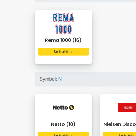
Rema 1000 (16)
Se butik →
Symbol:
N
Netto (10)
Nielsen Disco
Se butik →
Se butik 