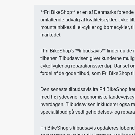
**Fri BikeShop** er en af Danmarks førende k
omfattende udvalg af kvalitetscykler, cykelti
mountainbikes til el-cykler og børnecykler, 
markedet.
I Fri BikeShop's **tilbudsavis** finder du de
tilbehør. Tilbudsavisen giver kunderne mulighed
cykellygter og reparationsværktøj. Uanset om
fordel af de gode tilbud, som Fri BikeShop ti
Den seneste tilbudsavis fra Fri BikeShop f
med høj ydeevne, ergonomiske landevejscykler
hverdagen. Tilbudsavisen inkluderer også rab
specialtilbud på vedligeholdelses- og repara
Fri BikeShop's tilbudsavis opdateres løbend