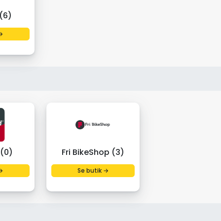
(6)
→
 (0)
Fri BikeShop (3)
→
Se butik →