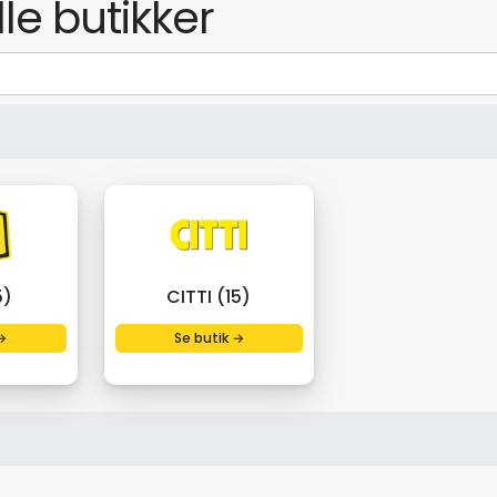
lle butikker
5)
CITTI (15)
→
Se butik →