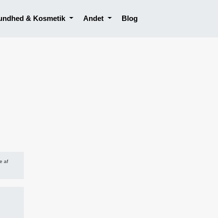
undhed & Kosmetik
Andet
Blog
e af