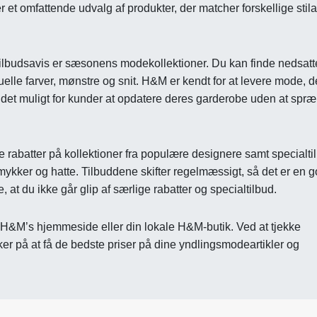
 et omfattende udvalg af produkter, der matcher forskellige stila
tilbudsavis er sæsonens modekollektioner. Du kan finde nedsatt
elle farver, mønstre og snit. H&M er kendt for at levere mode, d
det muligt for kunder at opdatere deres garderobe uden at spr
 rabatter på kollektioner fra populære designere samt specialti
kker og hatte. Tilbuddene skifter regelmæssigt, så det er en 
, at du ikke går glip af særlige rabatter og specialtilbud.
e H&M’s hjemmeside eller din lokale H&M-butik. Ved at tjekke
er på at få de bedste priser på dine yndlingsmodeartikler og