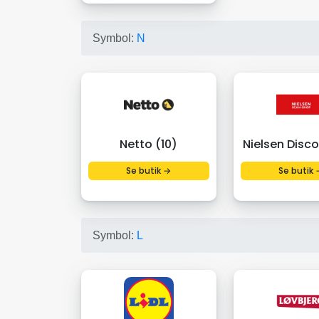
Symbol:
N
Netto (10)
Nielsen Disco
Se butik →
Se butik 
Symbol:
L