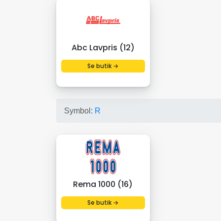
Abc Lavpris (12)
Se butik →
Symbol:
R
Rema 1000 (16)
Se butik →