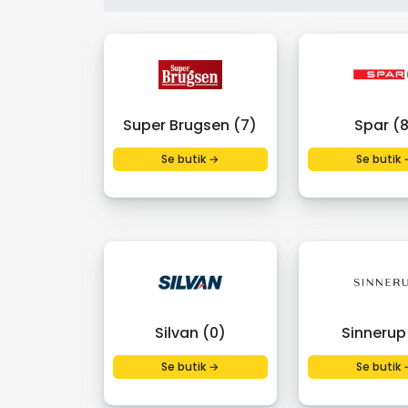
Super Brugsen (7)
Spar (
Se butik →
Se butik 
Silvan (0)
Sinnerup 
Se butik →
Se butik 