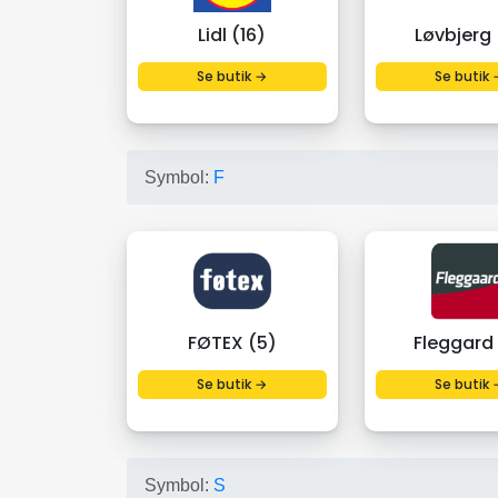
Lidl (16)
Løvbjerg 
Se butik →
Se butik 
Symbol:
F
FØTEX (5)
Fleggard
Se butik →
Se butik 
Symbol:
S