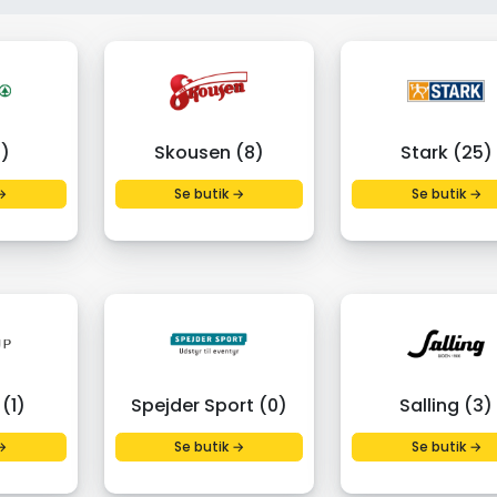
8)
Skousen (8)
Stark (25)
→
Se butik →
Se butik →
(1)
Spejder Sport (0)
Salling (3)
→
Se butik →
Se butik →