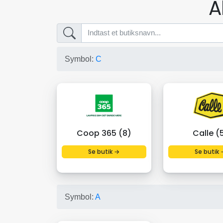
A
Symbol:
C
Coop 365 (8)
Calle (
Se butik →
Se butik 
Symbol:
A