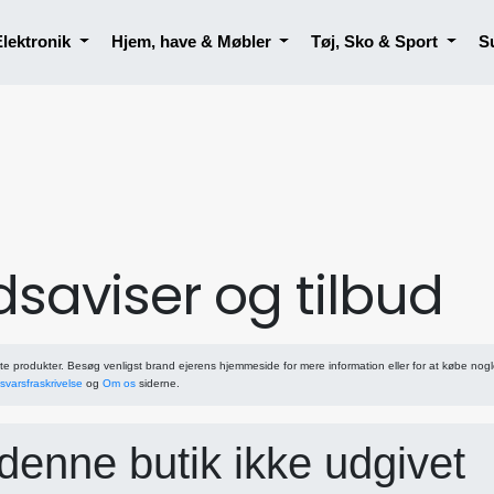
Elektronik
Hjem, have & Møbler
Tøj, Sko & Sport
S
saviser og tilbud
ste produkter. Besøg venligst brand ejerens hjemmeside for mere information eller for at købe nogl
svarsfraskrivelse
og
Om os
siderne.
enne butik ikke udgivet