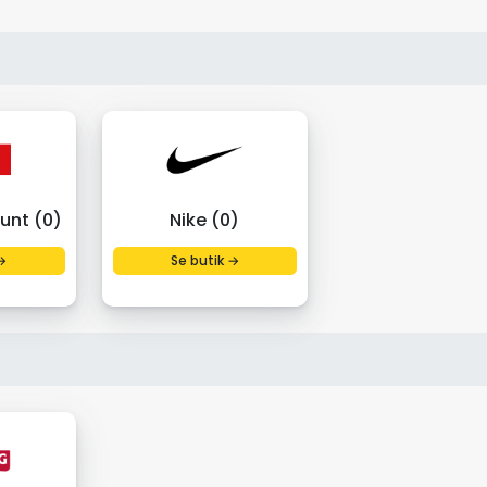
unt (0)
Nike (0)
→
Se butik →