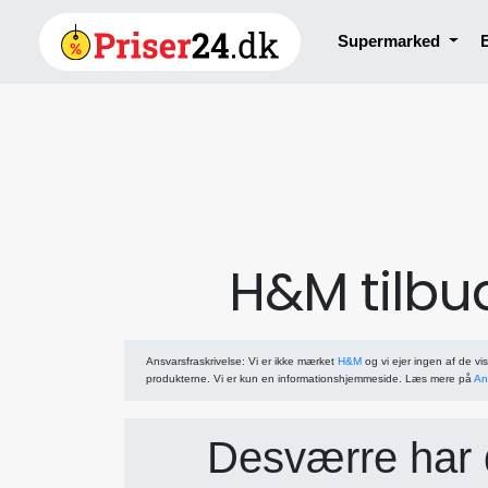
Supermarked
H&M tilbud
Ansvarsfraskrivelse
: Vi er ikke mærket
H&M
og vi ejer ingen af de vi
produkterne. Vi er kun en informationshjemmeside. Læs mere på
An
Desværre har d