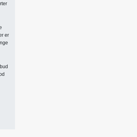
rter
e
er er
ænge
lbud
god