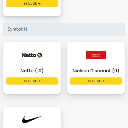
Se butik →
Symbol:
N
Netto (10)
Nielsen Discount (0)
Se butik →
Se butik →