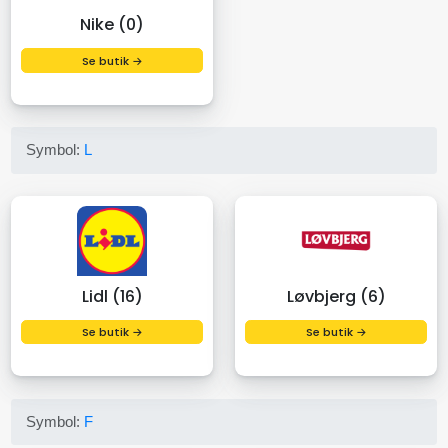
Nike (0)
Se butik →
Symbol:
L
Lidl (16)
Løvbjerg (6)
Se butik →
Se butik →
Symbol:
F