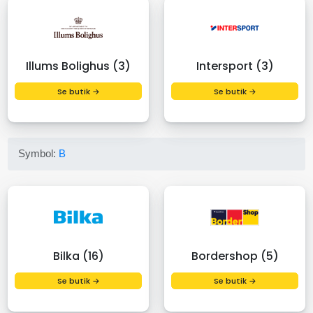
Illums Bolighus (3)
Intersport (3)
Se butik →
Se butik →
Symbol:
B
Bilka (16)
Bordershop (5)
Se butik →
Se butik →