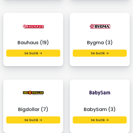
Bauhaus (19)
Bygma (3)
Se butik →
Se butik →
Bigdollar (7)
BabySam (3)
Se butik →
Se butik →