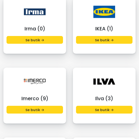
Irma (0)
IKEA (1)
Se butik →
Se butik →
Imerco (9)
Ilva (3)
Se butik →
Se butik →