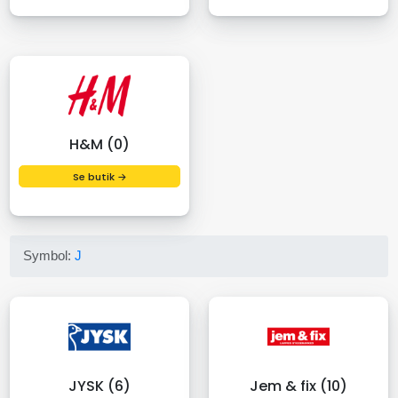
H&M (0)
Se butik →
Symbol:
J
JYSK (6)
Jem & fix (10)