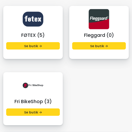
FØTEX (5)
Fleggard (0)
Se butik →
Se butik →
Fri BikeShop (3)
Se butik →