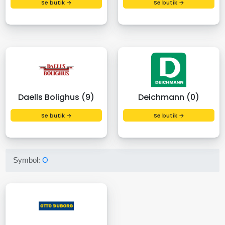
Se butik →
Se butik →
Daells Bolighus (9)
Deichmann (0)
Se butik →
Se butik →
Symbol:
O