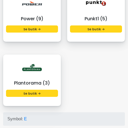
Power (9)
Punkt1 (5)
Se butik →
Se butik →
Plantorama (3)
Se butik →
Symbol:
E