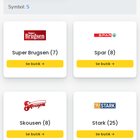
Symbol:
S
Super Brugsen (7)
Spar (8)
Se butik →
Se butik →
Skousen (8)
Stark (25)
Se butik →
Se butik →