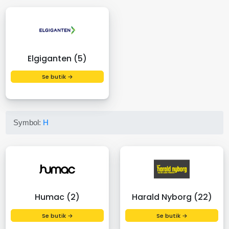
Elgiganten (5)
Se butik →
Symbol:
H
Humac (2)
Harald Nyborg (22)
Se butik →
Se butik →