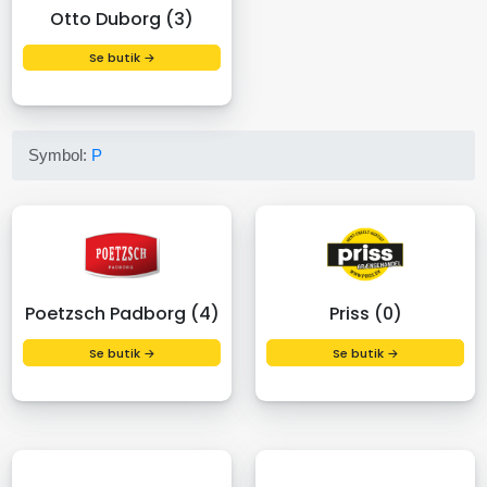
Otto Duborg (3)
Se butik →
Symbol:
P
Poetzsch Padborg (4)
Priss (0)
Se butik →
Se butik →