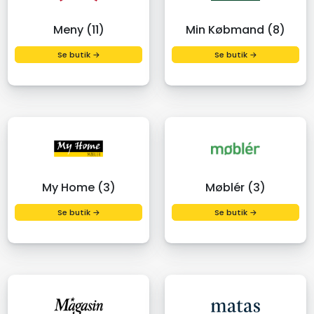
Meny (11)
Min Købmand (8)
Se butik →
Se butik →
My Home (3)
Møblér (3)
Se butik →
Se butik →