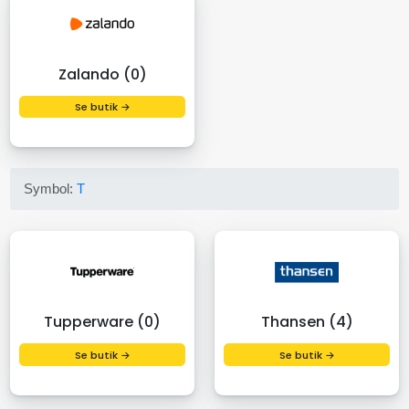
Zalando (0)
Se butik →
Symbol:
T
Tupperware (0)
Thansen (4)
Se butik →
Se butik →