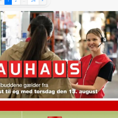
«
1
2
…
24
»