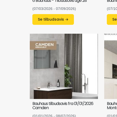
6 Bauhaus - Tilbudsavis uge 28
Bauha
(07/03/2026 - 07/09/2026)
(07/1
Se tilbudsavis →
Bauhaus tilbudsavis fra 01/01/2026
Bauha
Camden
Monte
(01/01/2026 - 08/07/2026)
(01/0