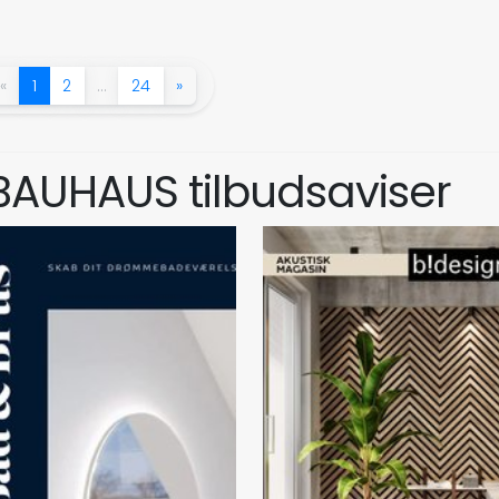
«
1
2
…
24
»
BAUHAUS tilbudsaviser