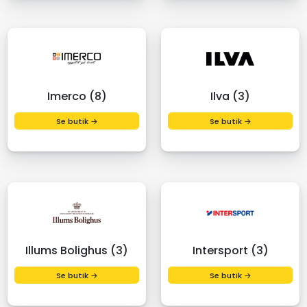
Imerco (8)
Ilva (3)
Se butik →
Se butik →
Illums Bolighus (3)
Intersport (3)
Se butik →
Se butik →