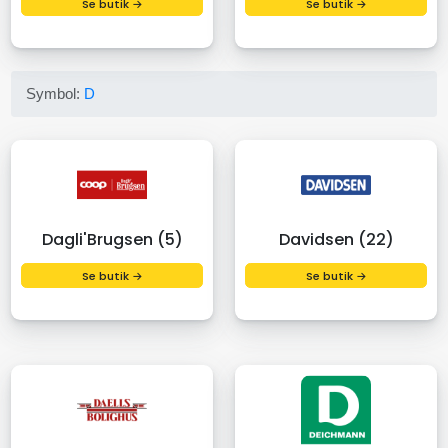
Se butik →
Se butik →
Symbol:
D
Dagli'Brugsen (5)
Davidsen (22)
Se butik →
Se butik →