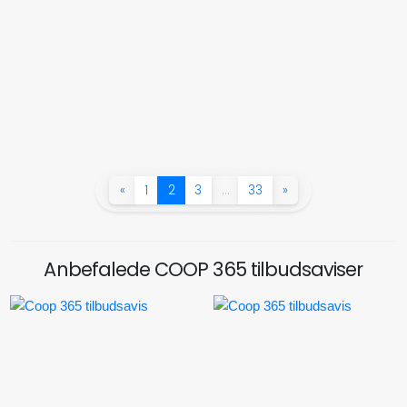
«
1
2
3
…
33
»
Anbefalede COOP 365 tilbudsaviser