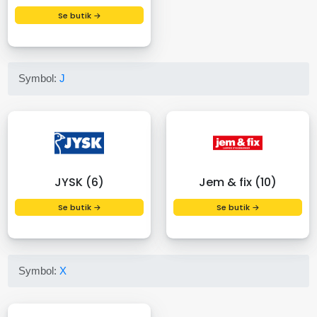
Se butik →
Symbol:
J
JYSK (6)
Jem & fix (10)
Se butik →
Se butik →
Symbol:
X