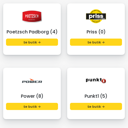
Poetzsch Padborg (4)
Priss (0)
Se butik →
Se butik →
Power (8)
Punkt1 (5)
Se butik →
Se butik →