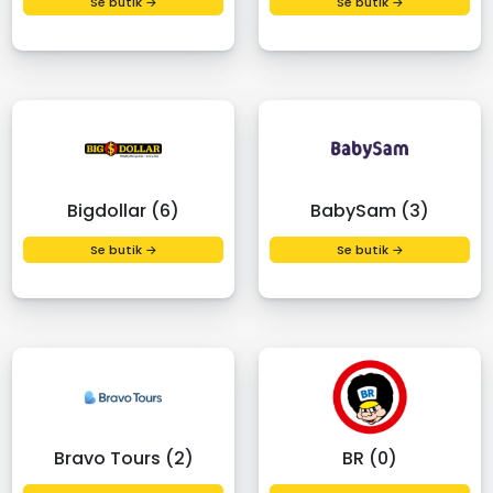
Se butik →
Se butik →
Bigdollar (6)
BabySam (3)
Se butik →
Se butik →
Bravo Tours (2)
BR (0)