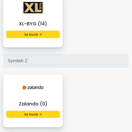
XL-BYG (14)
Se butik →
Symbol:
Z
Zalando (0)
Se butik →