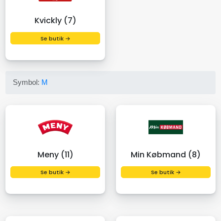
Kvickly (7)
Se butik →
Symbol:
M
Meny (11)
Min Købmand (8)
Se butik →
Se butik →