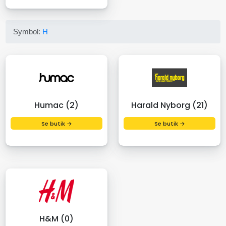
Symbol:
H
Humac (2)
Harald Nyborg (21)
Se butik →
Se butik →
H&M (0)