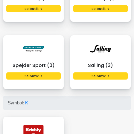
Se butik →
Se butik →
Spejder Sport (0)
Salling (3)
Se butik →
Se butik →
Symbol:
K