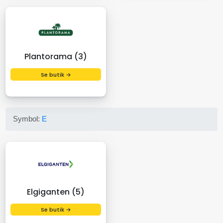
Plantorama (3)
Se butik →
Symbol:
E
Elgiganten (5)
Se butik →