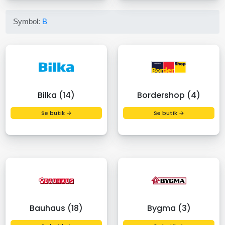
Symbol:
B
Bilka (14)
Bordershop (4)
Se butik →
Se butik →
Bauhaus (18)
Bygma (3)