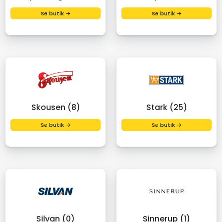
Se butik →
Se butik →
Skousen (8)
Stark (25)
Se butik →
Se butik →
Silvan (0)
Sinnerup (1)