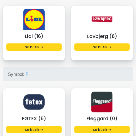
Lidl (16)
Løvbjerg (6)
Se butik →
Se butik →
Symbol:
F
FØTEX (5)
Fleggard (0)
Se butik →
Se butik →