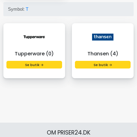
Symbol:
T
Tupperware (0)
Thansen (4)
Se butik →
Se butik →
OM PRISER24.DK