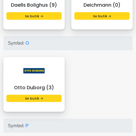
Daells Bolighus (9)
Deichmann (0)
Se butik →
Se butik →
Symbol:
O
Otto Duborg (3)
Se butik →
Symbol:
P