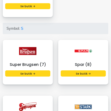
Se butik →
Symbol:
S
Super Brugsen (7)
Spar (8)
Se butik →
Se butik →