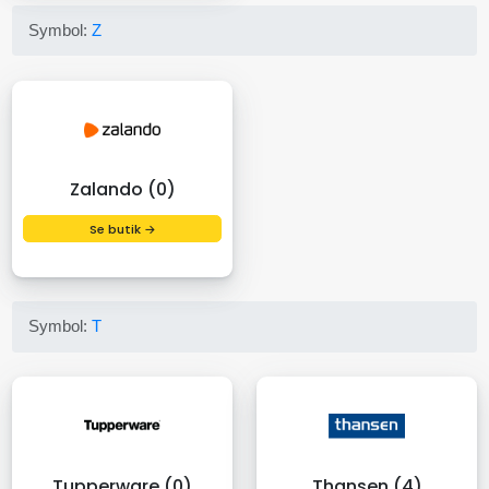
Symbol:
Z
Zalando (0)
Se butik →
Symbol:
T
Tupperware (0)
Thansen (4)