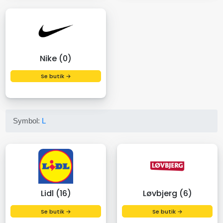
Nike (0)
Se butik →
Symbol:
L
Lidl (16)
Løvbjerg (6)
Se butik →
Se butik →