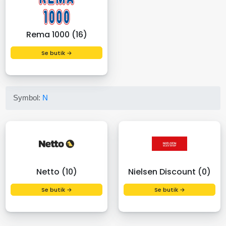
Rema 1000 (16)
Se butik →
Symbol:
N
Netto (10)
Nielsen Discount (0)
Se butik →
Se butik →