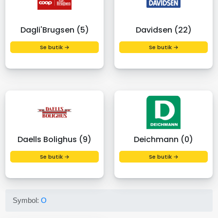
Dagli'Brugsen (5)
Davidsen (22)
Se butik →
Se butik →
Daells Bolighus (9)
Deichmann (0)
Se butik →
Se butik →
Symbol:
O