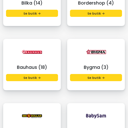
Bilka (14)
Bordershop (4)
Se butik →
Se butik →
Bauhaus (18)
Bygma (3)
Se butik →
Se butik →