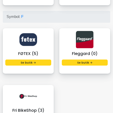
Symbol:
F
FØTEX (5)
Fleggard (0)
Se butik →
Se butik →
Fri BikeShop (3)