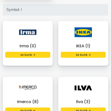
Symbol:
I
Irma (0)
IKEA (1)
Se butik →
Se butik →
Imerco (8)
Ilva (3)
Se butik →
Se butik →