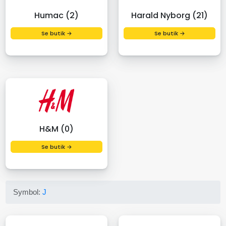
Humac (2)
Harald Nyborg (21)
Se butik →
Se butik →
H&M (0)
Se butik →
Symbol:
J