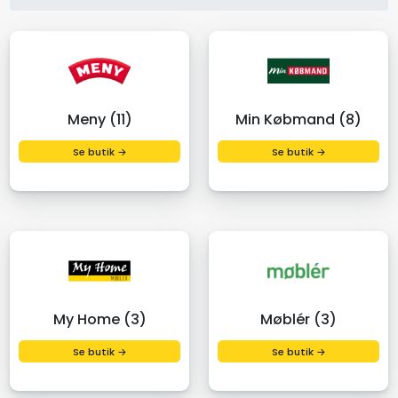
Meny (11)
Min Købmand (8)
Se butik →
Se butik →
My Home (3)
Møblér (3)
Se butik →
Se butik →