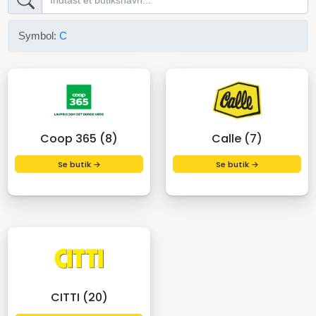
Symbol:
C
Coop 365 (8)
Calle (7)
Se butik →
Se butik →
CITTI (20)