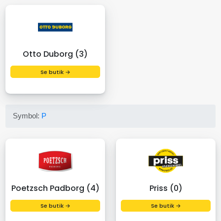
Otto Duborg (3)
Se butik →
Symbol:
P
Poetzsch Padborg (4)
Priss (0)
Se butik →
Se butik →