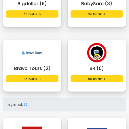
Bigdollar (6)
BabySam (3)
Se butik →
Se butik →
Bravo Tours (2)
BR (0)
Se butik →
Se butik →
Symbol:
D