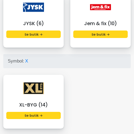
JYSK (6)
Jem & fix (10)
Se butik →
Se butik →
Symbol:
X
XL-BYG (14)
Se butik →