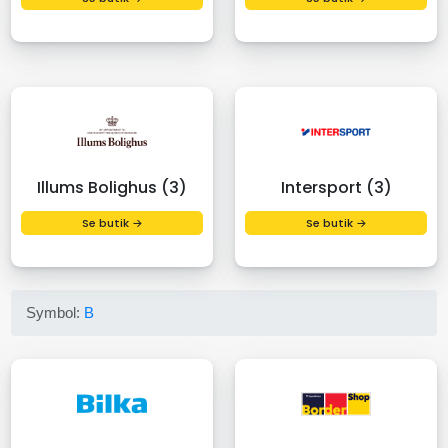
Illums Bolighus (3)
Intersport (3)
Se butik →
Se butik →
Symbol:
B