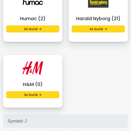
Humac (2)
Harald Nyborg (21)
Se butik →
Se butik →
H&M (0)
Se butik →
Symbol:
J