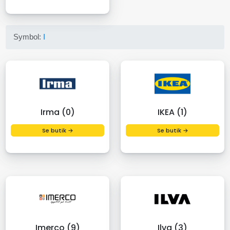
Symbol:
I
Irma (0)
IKEA (1)
Se butik →
Se butik →
Imerco (9)
Ilva (3)