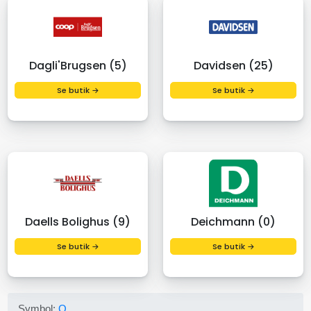
Dagli'Brugsen (5)
Davidsen (25)
Se butik →
Se butik →
Daells Bolighus (9)
Deichmann (0)
Se butik →
Se butik →
Symbol:
O