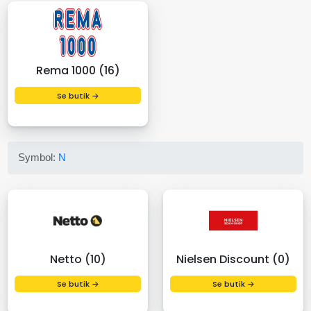
Rema 1000 (16)
Se butik →
Symbol:
N
Netto (10)
Nielsen Discount (0)
Se butik →
Se butik →