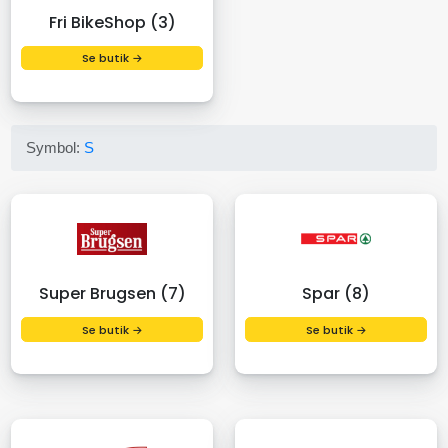
Fri BikeShop (3)
Se butik →
Symbol:
S
Super Brugsen (7)
Spar (8)
Se butik →
Se butik →