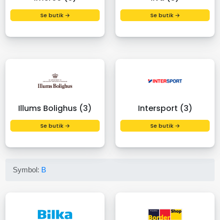
Se butik →
Se butik →
Illums Bolighus (3)
Intersport (3)
Se butik →
Se butik →
Symbol:
B