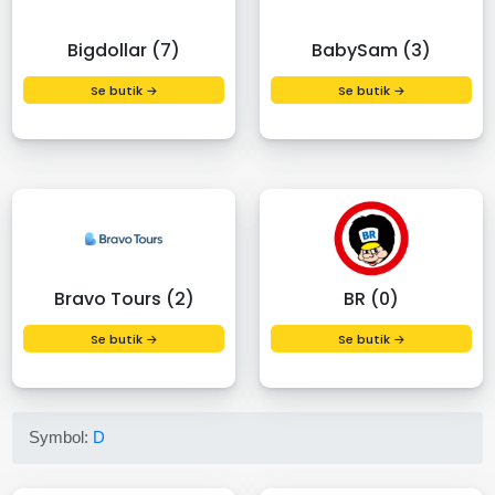
Bigdollar (7)
BabySam (3)
Se butik →
Se butik →
Bravo Tours (2)
BR (0)
Se butik →
Se butik →
Symbol:
D