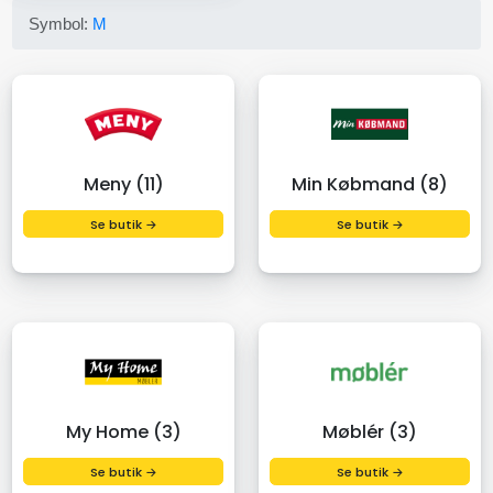
Symbol:
M
Meny (11)
Min Købmand (8)
Se butik →
Se butik →
My Home (3)
Møblér (3)
Se butik →
Se butik →