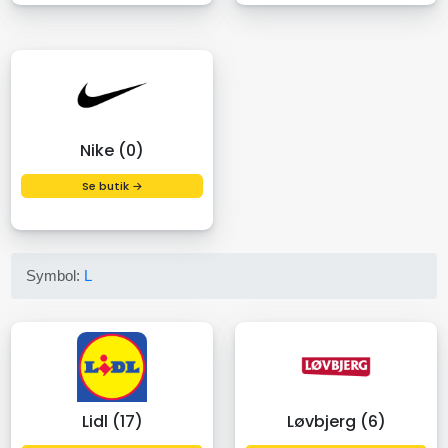
Nike (0)
Se butik →
Symbol:
L
Lidl (17)
Løvbjerg (6)