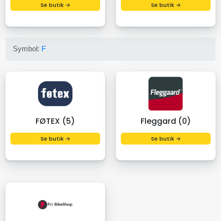
Se butik →
Se butik →
Symbol:
F
FØTEX (5)
Fleggard (0)
Se butik →
Se butik →