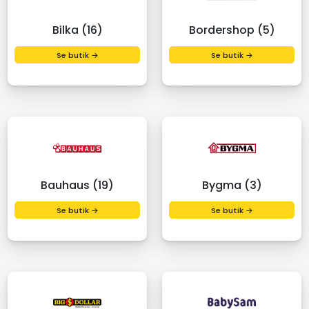
Bilka (16)
Bordershop (5)
Se butik →
Se butik →
Bauhaus (19)
Bygma (3)
Se butik →
Se butik →