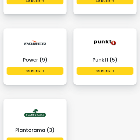
Se butik →
Se butik →
Power (9)
Punkt1 (5)
Se butik →
Se butik →
Plantorama (3)