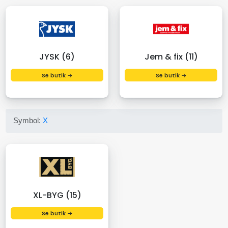
JYSK (6)
Jem & fix (11)
Se butik →
Se butik →
Symbol:
X
XL-BYG (15)
Se butik →