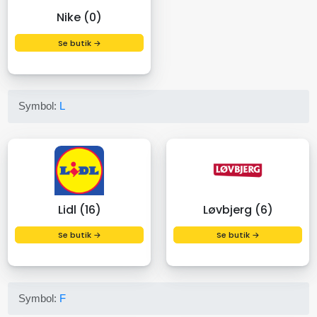
Nike (0)
Se butik →
Symbol:
L
Lidl (16)
Løvbjerg (6)
Se butik →
Se butik →
Symbol:
F