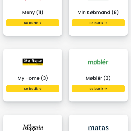
Meny (11)
Min Købmand (8)
Se butik →
Se butik →
My Home (3)
Møblér (3)
Se butik →
Se butik →