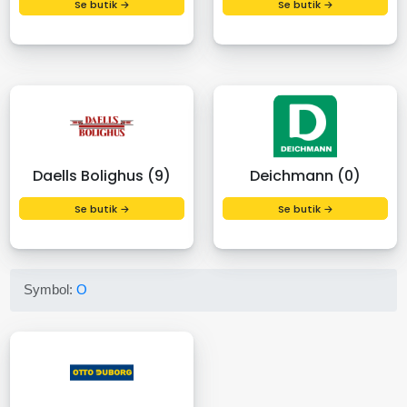
Se butik →
Se butik →
Daells Bolighus (9)
Deichmann (0)
Se butik →
Se butik →
Symbol:
O