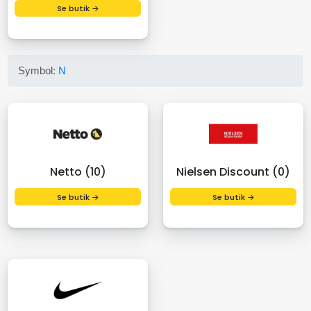
Se butik →
Symbol:
N
Netto (10)
Nielsen Discount (0)
Se butik →
Se butik →