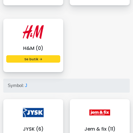
H&M (0)
Se butik →
Symbol:
J
JYSK (6)
Jem & fix (11)