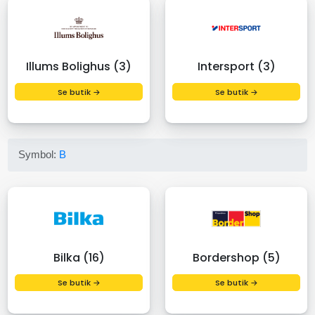
Illums Bolighus (3)
Intersport (3)
Se butik →
Se butik →
Symbol:
B
Bilka (16)
Bordershop (5)
Se butik →
Se butik →