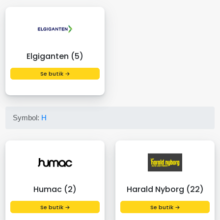
Elgiganten (5)
Se butik →
Symbol:
H
Humac (2)
Harald Nyborg (22)
Se butik →
Se butik →