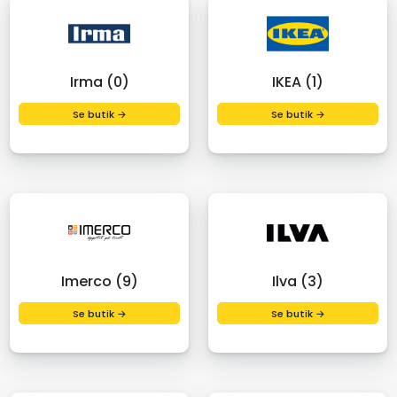
Irma (0)
IKEA (1)
Se butik →
Se butik →
Imerco (9)
Ilva (3)
Se butik →
Se butik →