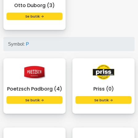
Otto Duborg (3)
Se butik →
Symbol:
P
Poetzsch Padborg (4)
Priss (0)
Se butik →
Se butik →