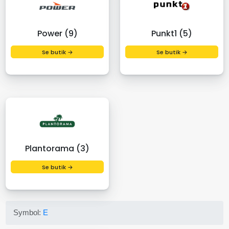
Power (9)
Punkt1 (5)
Se butik →
Se butik →
Plantorama (3)
Se butik →
Symbol:
E