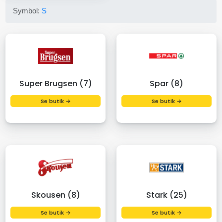
Symbol:
S
Super Brugsen (7)
Spar (8)
Se butik →
Se butik →
Skousen (8)
Stark (25)
Se butik →
Se butik →