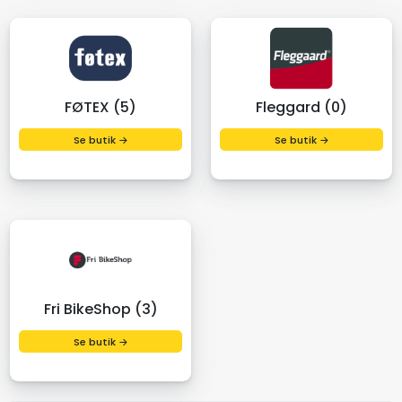
FØTEX (5)
Fleggard (0)
Se butik →
Se butik →
Fri BikeShop (3)
Se butik →