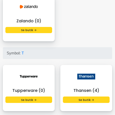
Zalando (0)
Se butik →
Symbol:
T
Tupperware (0)
Thansen (4)
Se butik →
Se butik →