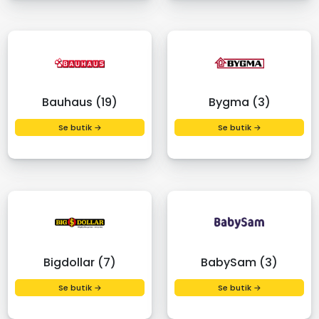
Bauhaus (19)
Bygma (3)
Se butik →
Se butik →
Bigdollar (7)
BabySam (3)
Se butik →
Se butik →