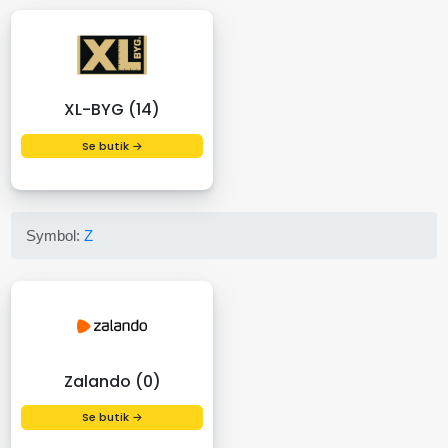
XL-BYG (14)
Se butik →
Symbol:
Z
Zalando (0)
Se butik →