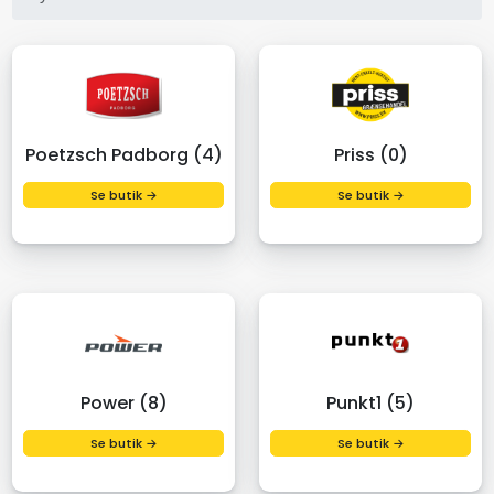
Poetzsch Padborg (4)
Priss (0)
Se butik →
Se butik →
Power (8)
Punkt1 (5)
Se butik →
Se butik →