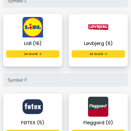
Symbol:
L
Lidl (16)
Løvbjerg (6)
Se butik →
Se butik →
Symbol:
F
FØTEX (5)
Fleggard (0)