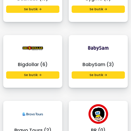
Se butik →
Se butik →
Bigdollar (6)
BabySam (3)
Se butik →
Se butik →
Bravo Tours (2)
BR (0)