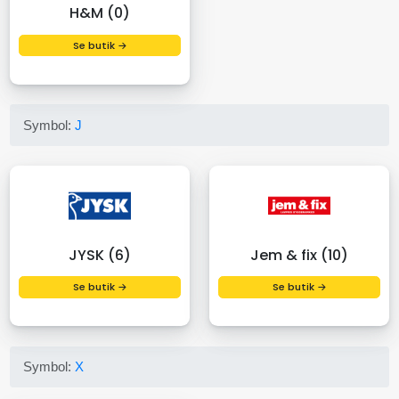
H&M (0)
Se butik →
Symbol:
J
JYSK (6)
Jem & fix (10)
Se butik →
Se butik →
Symbol:
X