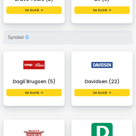
Se butik →
Se butik →
Symbol:
D
Dagli'Brugsen (5)
Davidsen (22)
Se butik →
Se butik →