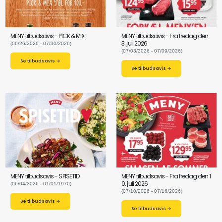
MENY tilbudsavis - PICK & MIX
MENY tilbudsavis - Fra fredag den
3. juli 2026
(06/26/2026 - 07/30/2026)
(07/03/2026 - 07/09/2026)
Se tilbudsavis →
Se tilbudsavis →
MENY tilbudsavis - SPISETID
MENY tilbudsavis - Fra fredag den 1
0. juli 2026
(06/04/2026 - 01/01/1970)
(07/10/2026 - 07/16/2026)
Se tilbudsavis →
Se tilbudsavis →