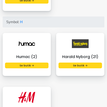
Se butik →
Symbol:
H
Humac (2)
Harald Nyborg (21)
Se butik →
Se butik →