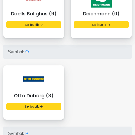
Daells Bolighus (9)
Deichmann (0)
Se butik →
Se butik →
Symbol:
O
Otto Duborg (3)
Se butik →
Symbol:
P