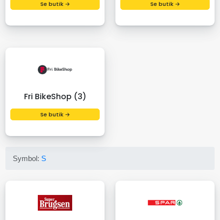
Se butik →
Se butik →
Fri BikeShop (3)
Se butik →
Symbol:
S