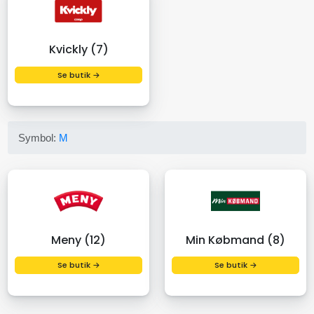
Kvickly (7)
Se butik →
Symbol:
M
Meny (12)
Min Købmand (8)
Se butik →
Se butik →