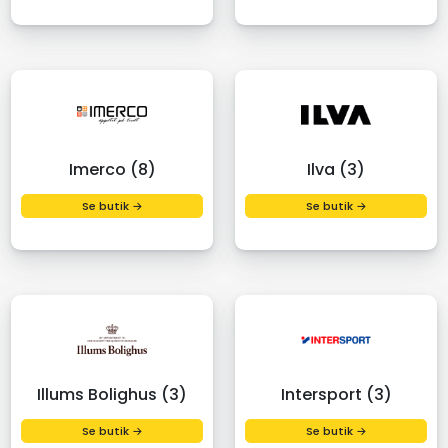
Imerco (8)
Ilva (3)
Se butik →
Se butik →
Illums Bolighus (3)
Intersport (3)
Se butik →
Se butik →