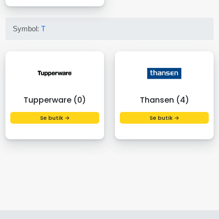
Symbol:
T
Tupperware (0)
Thansen (4)
Se butik →
Se butik →