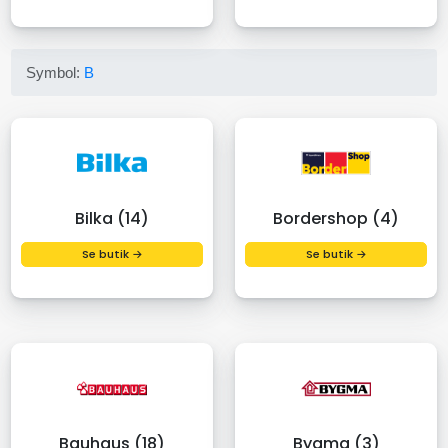
Symbol:
B
Bilka (14)
Bordershop (4)
Se butik →
Se butik →
Bauhaus (18)
Bygma (3)