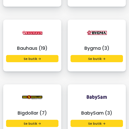
Bauhaus (19)
Bygma (3)
Se butik →
Se butik →
Bigdollar (7)
BabySam (3)
Se butik →
Se butik →