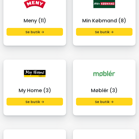
Meny (11)
Min Købmand (8)
Se butik →
Se butik →
My Home (3)
Møblér (3)
Se butik →
Se butik →