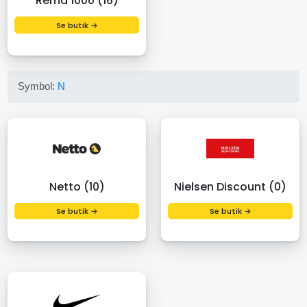
Rema 1000 (16)
Se butik →
Symbol:
N
Netto (10)
Nielsen Discount (0)
Se butik →
Se butik →