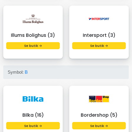
Illums Bolighus (3)
Intersport (3)
Se butik →
Se butik →
Symbol:
B
Bilka (16)
Bordershop (5)
Se butik →
Se butik →