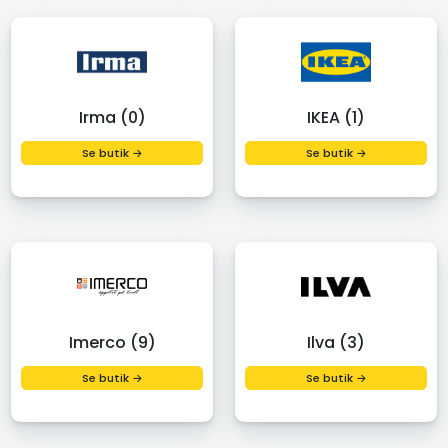
Irma (0)
IKEA (1)
Se butik →
Se butik →
Imerco (9)
Ilva (3)
Se butik →
Se butik →