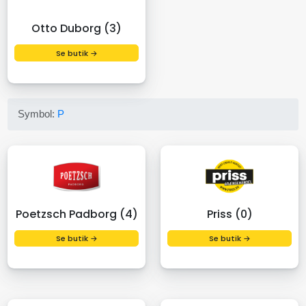
Otto Duborg (3)
Se butik →
Symbol:
P
Poetzsch Padborg (4)
Priss (0)
Se butik →
Se butik →