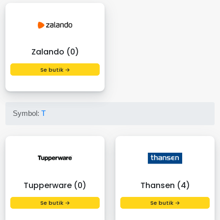
Zalando (0)
Se butik →
Symbol:
T
Tupperware (0)
Thansen (4)
Se butik →
Se butik →