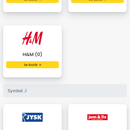
H&M (0)
Se butik →
Symbol:
J