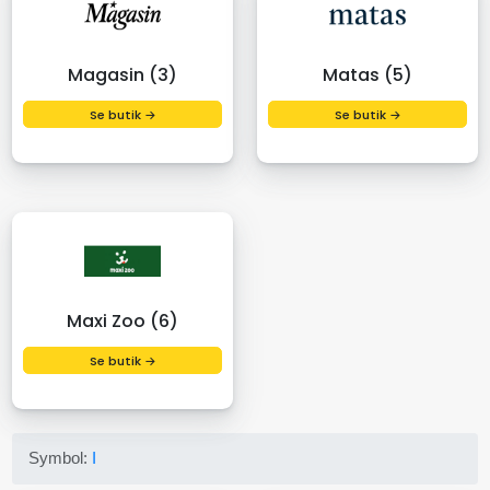
Magasin (3)
Matas (5)
Se butik →
Se butik →
Maxi Zoo (6)
Se butik →
Symbol:
I