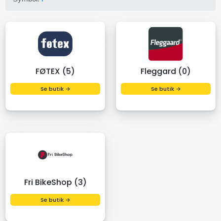
FØTEX (5)
Fleggard (0)
Se butik →
Se butik →
Fri BikeShop (3)
Se butik →