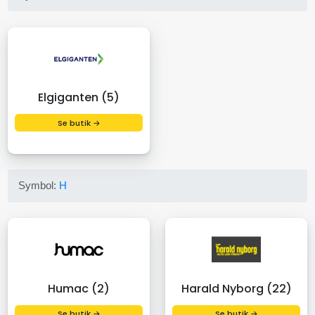
Elgiganten (5)
Se butik →
Symbol:
H
Humac (2)
Harald Nyborg (22)
Se butik →
Se butik →