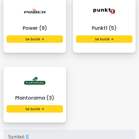
Power (9)
Punkt1 (5)
Se butik →
Se butik →
Plantorama (3)
Se butik →
Symbol:
E