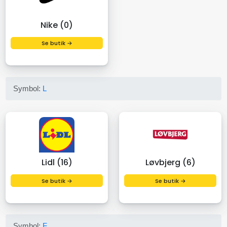
Nike (0)
Se butik →
Symbol:
L
Lidl (16)
Løvbjerg (6)
Se butik →
Se butik →
Symbol:
F