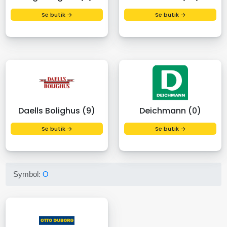
Se butik →
Se butik →
Daells Bolighus (9)
Deichmann (0)
Se butik →
Se butik →
Symbol:
O