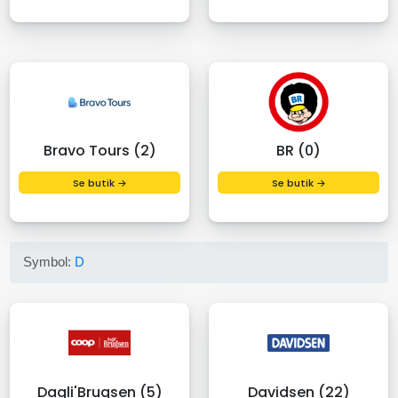
Bravo Tours (2)
BR (0)
Se butik →
Se butik →
Symbol:
D
Dagli'Brugsen (5)
Davidsen (22)