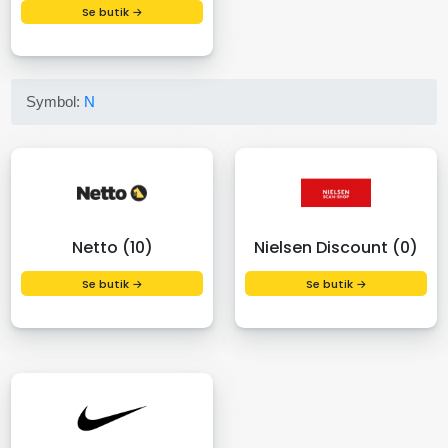
Se butik →
Symbol:
N
Netto (10)
Nielsen Discount (0)
Se butik →
Se butik →