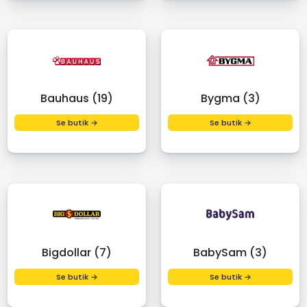
Bauhaus (19)
Bygma (3)
Se butik →
Se butik →
Bigdollar (7)
BabySam (3)
Se butik →
Se butik →