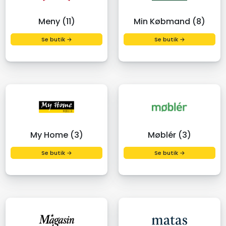
Meny (11)
Min Købmand (8)
Se butik →
Se butik →
My Home (3)
Møblér (3)
Se butik →
Se butik →