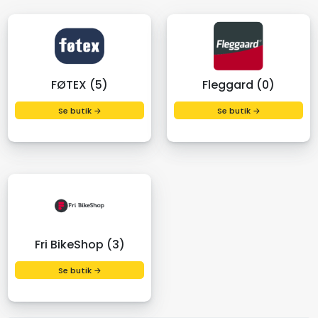
FØTEX (5)
Fleggard (0)
Se butik →
Se butik →
Fri BikeShop (3)
Se butik →