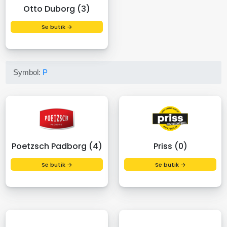
Otto Duborg (3)
Se butik →
Symbol:
P
Poetzsch Padborg (4)
Priss (0)
Se butik →
Se butik →