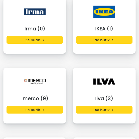
Irma (0)
IKEA (1)
Se butik →
Se butik →
Imerco (9)
Ilva (3)
Se butik →
Se butik →