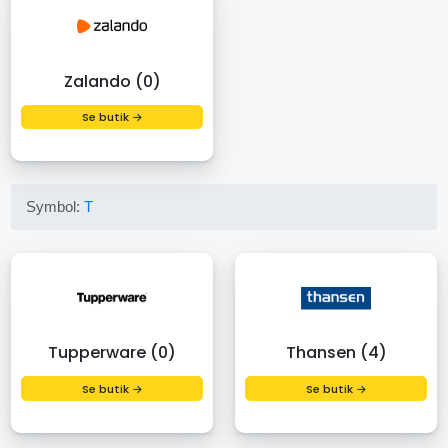
Zalando (0)
Se butik →
Symbol:
T
Tupperware (0)
Thansen (4)
Se butik →
Se butik →