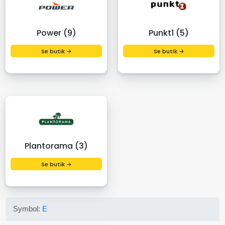
Power (9)
Punkt1 (5)
Se butik →
Se butik →
Plantorama (3)
Se butik →
Symbol:
E