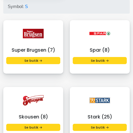
Symbol:
S
Super Brugsen (7)
Spar (8)
Se butik →
Se butik →
Skousen (8)
Stark (25)
Se butik →
Se butik →