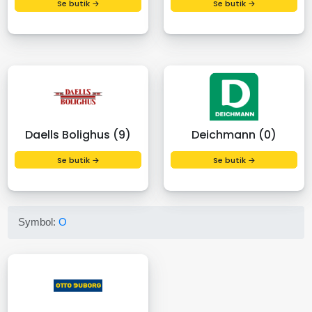
Se butik →
Se butik →
Daells Bolighus (9)
Deichmann (0)
Se butik →
Se butik →
Symbol:
O