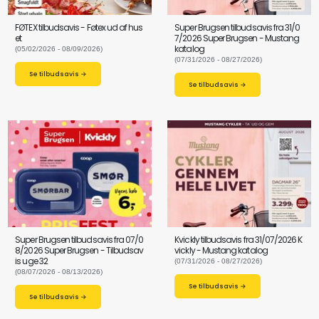
FØTEX tilbudsavis - Føtex ud af hus
Super Brugsen tilbudsavis fra 31/0
et
7/2026 Super Brugsen - Mustang
katalog
(05/02/2026 - 08/09/2026)
(07/31/2026 - 08/27/2026)
Se tilbudsavis →
Se tilbudsavis →
Super Brugsen tilbudsavis fra 07/0
Kvickly tilbudsavis fra 31/07/2026 K
8/2026 Super Brugsen - Tilbudsav
vickly - Mustang katalog
is uge 32
(07/31/2026 - 08/27/2026)
(08/07/2026 - 08/13/2026)
Se tilbudsavis →
Se tilbudsavis →