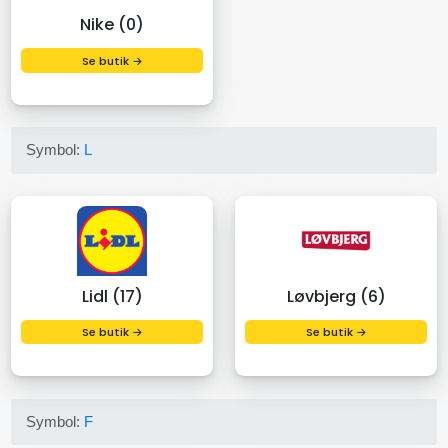
Nike (0)
Se butik →
Symbol:
L
Lidl (17)
Løvbjerg (6)
Se butik →
Se butik →
Symbol:
F