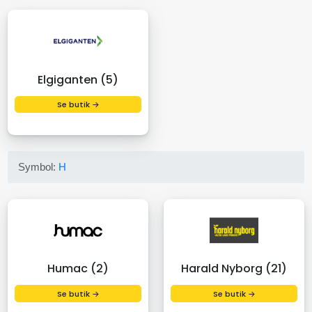
Elgiganten (5)
Se butik →
Symbol:
H
Humac (2)
Harald Nyborg (21)
Se butik →
Se butik →