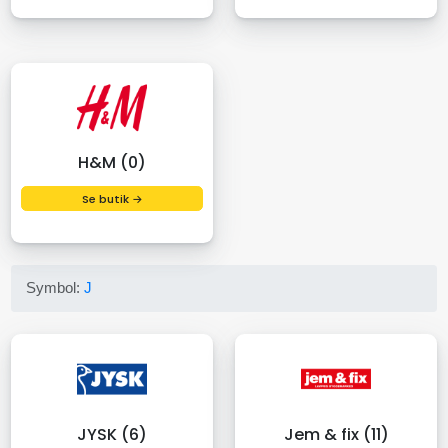
H&M (0)
Se butik →
Symbol:
J
JYSK (6)
Jem & fix (11)