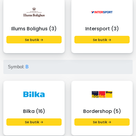
Illums Bolighus (3)
Intersport (3)
Se butik →
Se butik →
Symbol:
B
Bilka (16)
Bordershop (5)
Se butik →
Se butik →